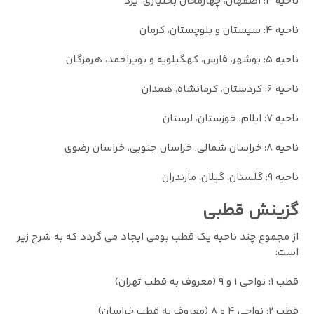
ناحیه ٣: اصفهان، چهارمحال بختیاری، یزد
ناحیه ۴: سیستان و بلوچستان، کرمان
ناحیه ۵: بوشهر، فارس، کهگیلویه و بویراحمد، هرمزگان
ناحیه ۶: کردستان، کرمانشاه، همدان
ناحیه ٧: ایلام، خوزستان، لرستان
ناحیه ٨: خراسان شمالی، خراسان جنوبی، خراسان رضوی
ناحیه ٩: گلستان، گیلان، مازندران
گزینش قطبی
از مجموع چند ناحیه یک قطب بومی ایجاد می گردد که به شرح زیر
است:
قطب ١: نواحی ١ و ٩ (معروف به قطب تهران)
قطب ٢: نواحی ۴ و ٨ (معروف به قطب خراسان)