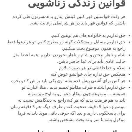
قوانین زندگی زناشویی
هر وقت خواستین قهر کنین قبلش اینارو با همسرتون طی کرده
باشین که قوانین قهر باید در هر شرایطی رعایت بشه.
حق نداریم به خانواده های هم توهین کنیم.
حق نداریم مسایل و مشکلات کهنه رو مطرح کنیم. تو هر دعوا فقط
راجع به همون موضوع بحث میکنیم.
شام و ناهار نپختن و شام و ناهار نخوردن نداریم. همه اعضا مثل
حالت عادی باید برای غذا حاضر باشن.
سلام و خداحافظی در هر صورت لازم
هيچکس حق نداره جای خوابشو عوض کنه
هر کس برای آشتی پیش قدم بشه اون یکی باید براش کادو بخره
حق نداریم اشتباه طرف مقابلو تعمیم بدیم . مثلا عبارت تو
همیشه…. ممنوعه.چون اینکار دعوا رو به اوج میرسونه
باید به هم فرصت بدیم که هر کs راجع به دیدگاهش نسبت به
موضوع دعوا 5 دقیقه صحبت کنه و طرف دیگه هم 5 دقیقه زمان
برای پاسخگویی داره. و بعد اگه حرفی باقی موند باید به فردا
موکول بشه تا سر و ته بحث مشخص باشه.