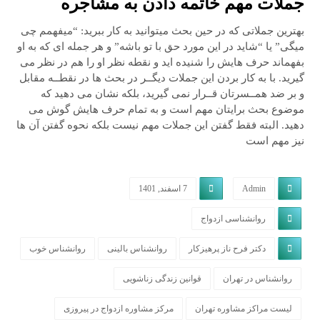
جملات مهم خاتمه دادن به مشاجره
بهترین جملاتی که در حین بحث میتوانید به کار ببرید: “میفهمم چی
میگی” یا “شاید در این مورد حق با تو باشه” و هر جمله ای که به او
بفهماند حرف هایش را شنیده اید و نقطه نظر او را هم در نظر می
گیرید. با به کار بردن این جملات دیگــر در بحث ها در نقطــه مقابل
و بر ضد همــسرتان قــرار نمی گیرید، بلکه نشان می دهید که
موضوع بحث برایتان مهم است و به تمام حرف هایش گوش می
دهید. البته فقط گفتن این جملات مهم نیست بلکه نحوه گفتن آن ها
نیز مهم است
Admin
7 اسفند, 1401
روانشناسی ازدواج
دکتر فرح ناز پرهیزکار
روانشناس بالینی
روانشناس خوب
روانشناس در تهران
قوانین زندگی زناشویی
لیست مراکز مشاوره تهران
مرکز مشاوره ازدواج در پیروزی