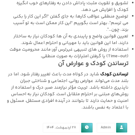
تشویق و تقویت مثبت: پاداش دادن به رفتارهای خوب انگیزه
کودک را افزایش می ‌دهد.
توضیح منطقی عواقب کارها: به جای گفتن “اگر این کار را بکنی
می ‌ترسم”، بهتر است بگوییم “این کار ممکن است به تو آسیب
بزند، چون…”.
تعیین قوانین واضح و پایبندی به آن‌ ها: کودکان نیاز به ساختار
دارند، اما این قوانین باید با مهربانی و احترام اعمال شوند.
استفاده از روش‌ های تنبیهی غیرترس ‌آور: مانند محرومیت موقت
(Time-out) یا گرفتن امتیازات به صورت منطقی.
ترساندن کودک و عوارض آن
ترساندن کودک
شاید در کوتاه ‌مدت باعث تغییر رفتار شود، اما در
بلند مدت می‌تواند عوارض روانی، اجتماعی و شناختی جبران
‌ناپذیری داشته باشد. تربیت مؤثر نیازمند صبر، درک و استفاده از
روش‌های مبتنی بر احترام متقابل است. کودکان نیاز به احساس
امنیت و حمایت دارند تا بتوانند در آینده افرادی مستقل، مسئول و
با اعتماد به‌ نفس باشند.
Admin
۲۸ اردیبهشت, ۱۴۰۴