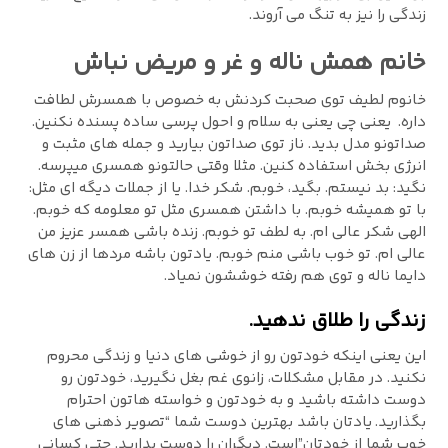
زندگی را نیز به تنگ می آروند.
خانم همش ناله و غر و مریض نباش
خانوم لطیف توی صحبت کردنش به خصوص با همسرش لطافت
داره. یعنی چی یعنی به سلام و احول پرسی ساده پسنده نکنین.
صداتونو مدل بدید. ناز توی صداتون بیارید و جمله های مثبت و
انرژی بخش استفاده کنین. مثلا وقتی حالتونو همسری میپرسه.
نگید: بد نیستم. بگید، خوبم. شکر خدا. یا از جملات دیگه ای مثل:
با تو همیشه خوبم. با داشتن همسری مثل تو معلومه که خوبم.
الهی شکر عالی ام. به لطف تو خوبم. زنده باشی همسر عزیز من
عالی ام. تو خوب باشی منم خوبم. یادتون باشه مردها از زن های
دایما ناله و توی هم رفته خوششون نمیاد.
زندگی را طلاق ندهيد.
اين يعنی اينكه خودتون رو از خوشی های دنيا و زندگی محروم
نكنيد. در مقابل مشكلات، زانوی غم بغل نگيريد، خودتون رو
دوست داشته باشيد و به خودتون و خواسته هاتون احترام
بگذاريد. يادتان باشد بهترين دوست شما “تصوير ذهنی های
خوب شما از خودتان”است. ديگران را دوست بداريد. حتی كسانی